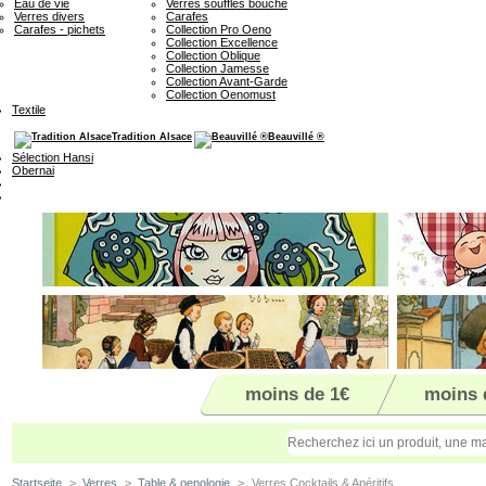
Eau de vie
Verres soufflés bouche
Verres divers
Carafes
Carafes - pichets
Collection Pro Oeno
Collection Excellence
Collection Oblique
Collection Jamesse
Collection Avant-Garde
Collection Oenomust
Textile
Tradition Alsace
Beauvillé ®
Sélection Hansi
Obernai
moins de 1€
moins 
Startseite
>
Verres
>
Table & oenologie
>
Verres Cocktails & Apéritifs