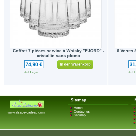
Coffret 7 pièces service à Whisky "FJORD" -
6 Verres 
cristallin sans plomb
74,90 €
31
In den Warenkorb
Auf Lager
Auf 
Sitemap
Home
Contact us
www.alsace-cadeau.com
Sitemap