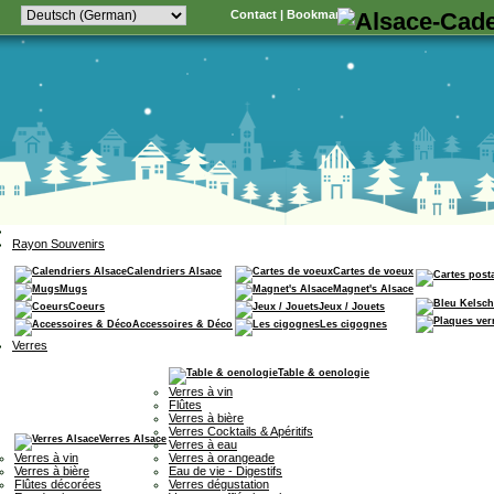
Contact
|
Bookmark
Rayon Souvenirs
Calendriers Alsace
Cartes de voeux
Mugs
Magnet's Alsace
Coeurs
Jeux / Jouets
Accessoires & Déco
Les cigognes
Verres
Table & oenologie
Verres à vin
Flûtes
Verres à bière
Verres Cocktails & Apéritifs
Verres Alsace
Verres à eau
Verres à vin
Verres à orangeade
Verres à bière
Eau de vie - Digestifs
Flûtes décorées
Verres dégustation