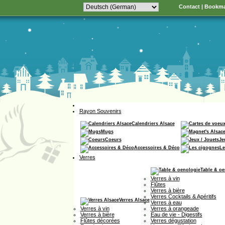
Contact
|
Bookma
Rayon Souvenirs
Calendriers Alsace
Mugs
Coeurs
Je
Accessoires & Déco
Le
Verres
Table & oe
Verres à vin
Flûtes
Verres à bière
Verres Cocktails & Apéritifs
Verres Alsace
Verres à eau
Verres à vin
Verres à orangeade
Verres à bière
Eau de vie - Digestifs
Flûtes décorées
Verres dégustation