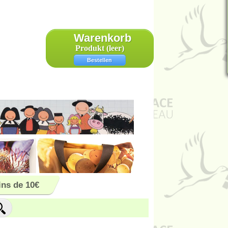
Warenkorb
Produkt
(leer)
Bestellen
ns de 10€