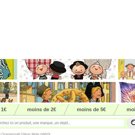
 1€
moins de 2€
moins de 5€
moi
6 Orangensaft Gläser Motiv HANSI