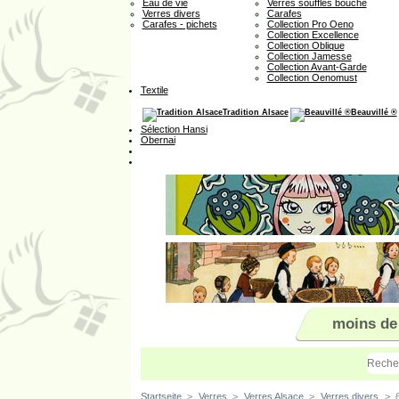
Eau de vie
Verres soufflés bouche
Verres divers
Carafes
Carafes - pichets
Collection Pro Oeno
Collection Excellence
Collection Oblique
Collection Jamesse
Collection Avant-Garde
Collection Oenomust
Textile
Tradition Alsace
Beauvillé ®
Sélection Hansi
Obernai
moins de
Startseite
>
Verres
>
Verres Alsace
>
Verres divers
>