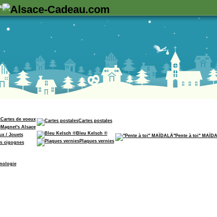
rk
Cartes de voeux
Cartes postales
Magnet's Alsace
Bleu Kelsch ®
ux / Jouets
"Pente à toi" MAÏD
Plaques vernies
s cigognes
nologie