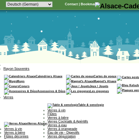
Contact
|
Bookmark
Rayon Souvenirs
Calendriers Alsace
Cartes de voeux
Mugs
Magnet's Alsace
Coeurs
Jeux / Jouets
Accessoires & Déco
Les cigognes
Verres
Table & oenologie
Verres à vin
Flûtes
Verres à bière
Verres Cocktails & Apéritifs
Verres Alsace
Verres à eau
Verres à vin
Verres à orangeade
Verres à bière
Eau de vie - Digestifs
Flûtes décorées
Verres dégustation