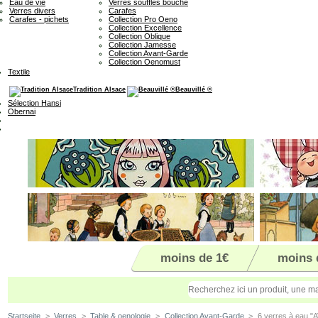
Eau de vie
Verres soufflés bouche
Verres divers
Carafes
Carafes - pichets
Collection Pro Oeno
Collection Excellence
Collection Oblique
Collection Jamesse
Collection Avant-Garde
Collection Oenomust
Textile
Tradition Alsace
Beauvillé ®
Sélection Hansi
Obernai
moins de 1€
moins 
Startseite
>
Verres
>
Table & oenologie
>
Collection Avant-Garde
>
6 verres à eau "