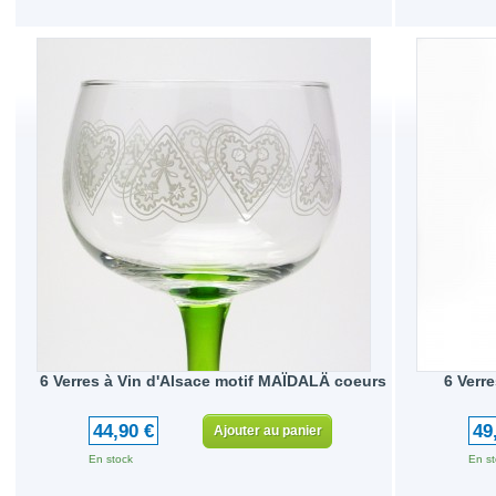
6 Verres à Vin d'Alsace motif MAÏDALÄ coeurs
6 Verr
44,90 €
49
Ajouter au panier
En stock
En st