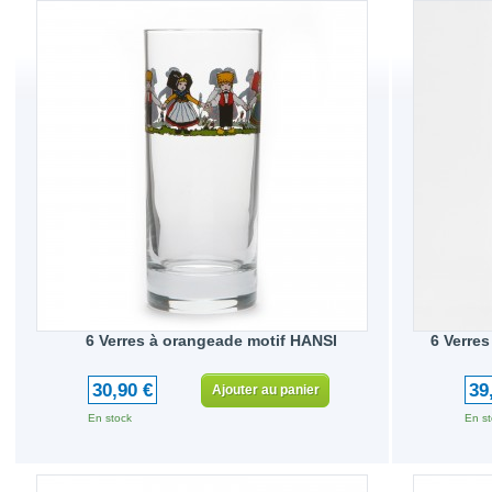
6 Verres à orangeade motif HANSI
6 Verre
30,90 €
39
Ajouter au panier
En stock
En st