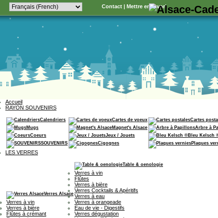
Contact
|
Mettre en favori
Accueil
RAYON SOUVENIRS
Calendriers
Cartes de voeux
Cartes posta
Mugs
Magnet's Alsace
Arbre à P
Coeurs
Jeux / Jouets
Bleu Kelsch 
SOUVENIRS
Cigognes
Plaques ver
LES VERRES
Table & oenologie
Verres à vin
Flûtes
Verres à bière
Verres Cocktails & Apéritifs
Verres Alsace
Verres à eau
Verres à vin
Verres à orangeade
Verres à bière
Eau de vie - Digestifs
Flûtes à crémant
Verres dégustation