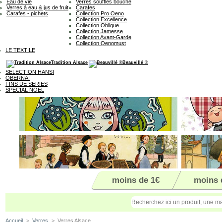
Eau de vie
Verres soufflés bouche
Verres à eau & jus de fruit
Carafes
Carafes - pichets
Collection Pro Oeno
Collection Excellence
Collection Oblique
Collection Jamesse
Collection Avant-Garde
Collection Oenomust
LE TEXTILE
Tradition Alsace
Beauvillé ®
SELECTION HANSI
OBERNAI
FINS DE SERIES
SPECIAL NOËL
moins de 1€
moins 
Accueil
>
Verres
>
Verres Alsace