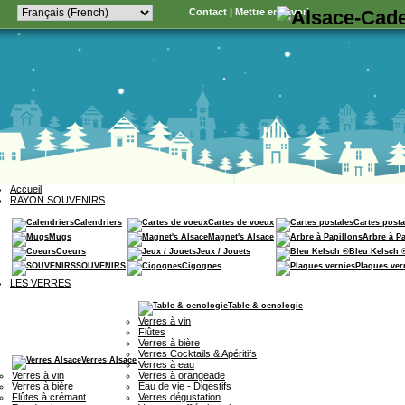
Contact
|
Mettre en favori
Accueil
RAYON SOUVENIRS
Calendriers
Cartes de voeux
Cartes posta
Mugs
Magnet's Alsace
Arbre à P
Coeurs
Jeux / Jouets
Bleu Kelsch 
SOUVENIRS
Cigognes
Plaques ver
LES VERRES
Table & oenologie
Verres à vin
Flûtes
Verres à bière
Verres Cocktails & Apéritifs
Verres Alsace
Verres à eau
Verres à vin
Verres à orangeade
Verres à bière
Eau de vie - Digestifs
Flûtes à crémant
Verres dégustation