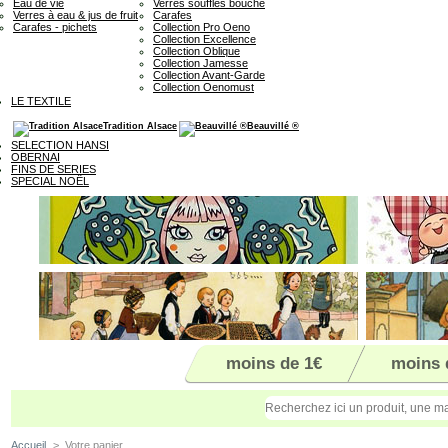
Eau de vie
Verres soufflés bouche
Verres à eau & jus de fruit
Carafes
Carafes - pichets
Collection Pro Oeno
Collection Excellence
Collection Oblique
Collection Jamesse
Collection Avant-Garde
Collection Oenomust
LE TEXTILE
Tradition Alsace
Beauvillé ®
SELECTION HANSI
OBERNAI
FINS DE SERIES
SPECIAL NOËL
moins de 1€
moins 
Accueil
>
Votre panier