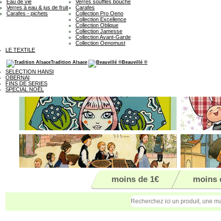
Eau de vie
Verres soufflés bouche
Verres à eau & jus de fruit
Carafes
Carafes - pichets
Collection Pro Oeno
Collection Excellence
Collection Oblique
Collection Jamesse
Collection Avant-Garde
Collection Oenomust
LE TEXTILE
Tradition Alsace
Beauvillé ®
SELECTION HANSI
OBERNAI
FINS DE SERIES
SPECIAL NOËL
moins de 1€
moins 