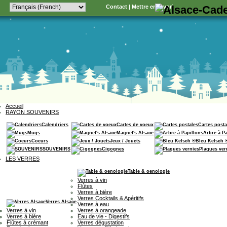
Contact
|
Mettre en favori
Accueil
RAYON SOUVENIRS
Calendriers
Cartes de voeux
Cartes posta
Mugs
Magnet's Alsace
Arbre à P
Coeurs
Jeux / Jouets
Bleu Kelsch 
SOUVENIRS
Cigognes
Plaques ver
LES VERRES
Table & oenologie
Verres à vin
Flûtes
Verres à bière
Verres Cocktails & Apéritifs
Verres Alsace
Verres à eau
Verres à vin
Verres à orangeade
Verres à bière
Eau de vie - Digestifs
Flûtes à crémant
Verres dégustation