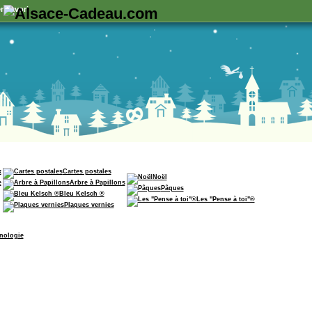
n favori
x
Cartes postales
Noël
e
Arbre à Papillons
Pâques
Bleu Kelsch ®
Les "Pense à toi"®
Plaques vernies
nologie