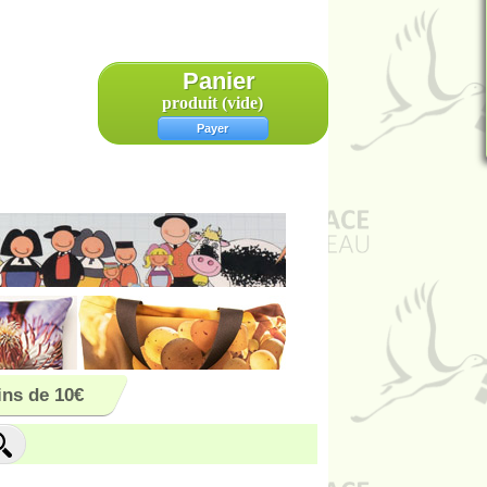
Panier
produit
(vide)
Payer
ns de 10€