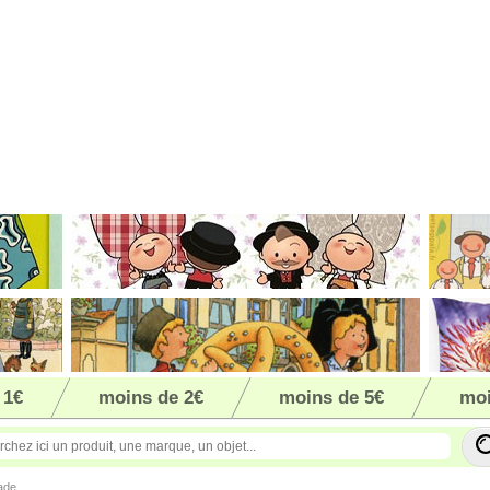
 1€
moins de 2€
moins de 5€
moi
ade