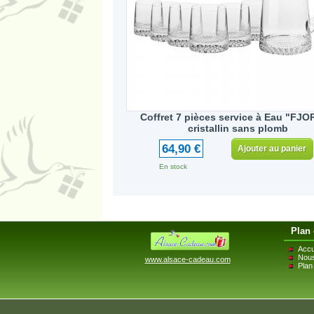
Coffret 7 pièces service à Eau "FJO
cristallin sans plomb
64,90 €
Ajouter au panier
En stock
Plan 
Accu
Nous
www.alsace-cadeau.com
Plan 