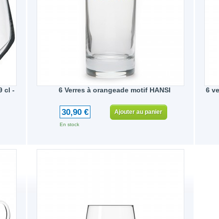
 cl -
6 Verres à orangeade motif HANSI
6 v
30,90 €
Ajouter au panier
En stock