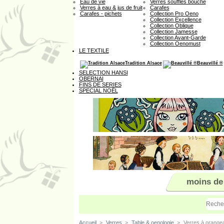
Eau de vie
Verres soufflés bouche
Verres à eau & jus de fruit
Carafes
Carafes - pichets
Collection Pro Oeno
Collection Excellence
Collection Oblique
Collection Jamesse
Collection Avant-Garde
Collection Oenomust
LE TEXTILE
Tradition Alsace
Beauvillé ®
SELECTION HANSI
OBERNAI
FINS DE SERIES
SPECIAL NOËL
moins de
Accueil
>
Verres
>
Table & oenologie
>
Verres à orange