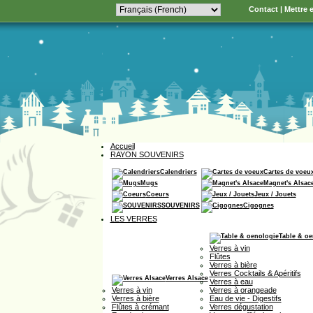
Contact
|
Mettre e
Accueil
RAYON SOUVENIRS
Calendriers
Cartes de voeu
Mugs
Magnet's Alsac
Coeurs
Jeux / Jouets
SOUVENIRS
Cigognes
LES VERRES
Table & oe
Verres à vin
Flûtes
Verres à bière
Verres Cocktails & Apéritifs
Verres Alsace
Verres à eau
Verres à vin
Verres à orangeade
Verres à bière
Eau de vie - Digestifs
Flûtes à crémant
Verres dégustation