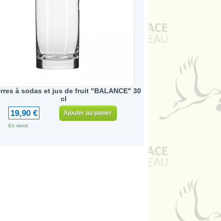
erres à sodas et jus de fruit "BALANCE" 30
cl
19,90 €
Ajouter au panier
En stock