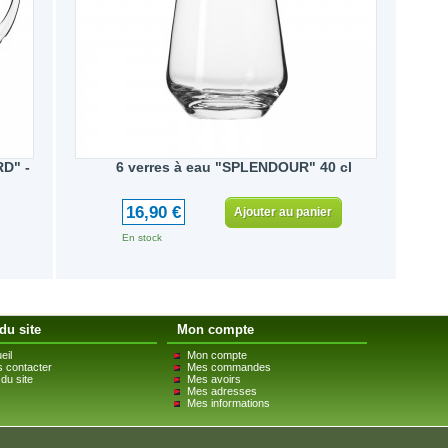
RD" -
6 verres à eau "SPLENDOUR" 40 cl
16,90 €
Ajouter au panier
En stock
du site
Mon compte
eil
Mon compte
 contacter
Mes commandes
du site
Mes avoirs
Mes adresses
Mes informations