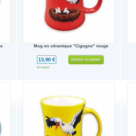
se
Mug en céramique "Cigogne" rouge
13,90 €
Ajouter au panier
En stock