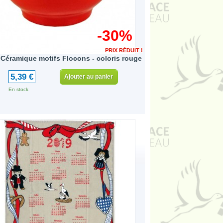
-30%
PRIX RÉDUIT !
 Céramique motifs Flocons - coloris rouge
5,39 €
Ajouter au panier
En stock