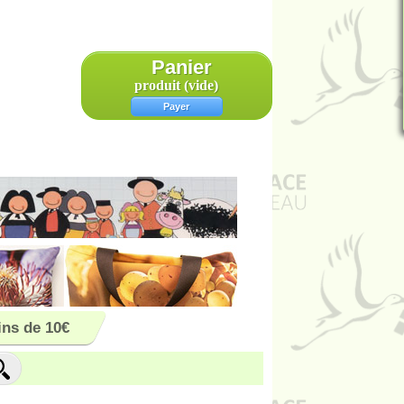
Panier
produit
(vide)
Payer
ns de 10€