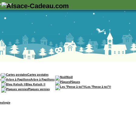
n favori
x
Cartes postales
Noël
e
Arbre à Papillons
Pâques
Bleu Kelsch ®
Les "Pense à toi"®
Plaques vernies
nologie