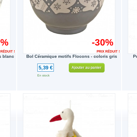
0%
-30%
 RÉDUIT !
PRIX RÉDUIT !
s blanc
Bol Céramique motifs Flocons - coloris gris
P
5,39 €
Ajouter au panier
En stock