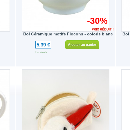
-30%
PRIX RÉDUIT !
Bol Céramique motifs Flocons - coloris blanc
Bol
5,39 €
Ajouter au panier
En stock