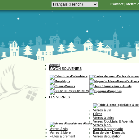
Contact
|
Mettre e
Accueil
RAYON SOUVENIRS
Calendriers
Cartes de voeu
Mugs
Magnet's Alsac
Coeurs
Jeux / Jouets
SOUVENIRS
Cigognes
LES VERRES
Table & oe
Verres à vin
Flûtes
Verres à bière
Verres Cocktails & Apéritifs
Verres Alsace
Verres à eau
Verres à vin
Verres à orangeade
Verres à bière
Eau de vie - Digestifs
Flûtes à crémant
Verres dégustation