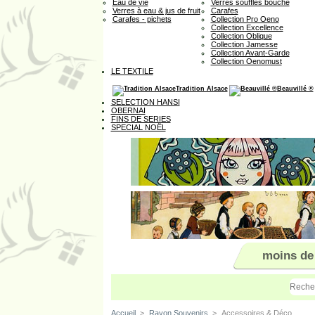
Eau de vie
Verres soufflés bouche
Verres à eau & jus de fruit
Carafes
Carafes - pichets
Collection Pro Oeno
Collection Excellence
Collection Oblique
Collection Jamesse
Collection Avant-Garde
Collection Oenomust
LE TEXTILE
Tradition Alsace
Beauvillé ®
SELECTION HANSI
OBERNAI
FINS DE SERIES
SPECIAL NOËL
moins de
Accueil
>
Rayon Souvenirs
>
Accessoires & Déco