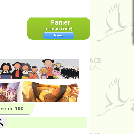
Panier
produit
(vide)
Payer
ns de 10€