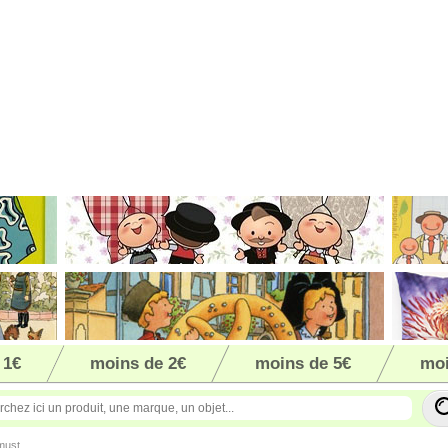
 1€
moins de 2€
moins de 5€
moi
must