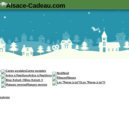
n favori
x
Cartes postales
Noël
e
Arbre à Papillons
Pâques
Bleu Kelsch ®
Les "Pense à toi"®
Plaques vernies
nologie