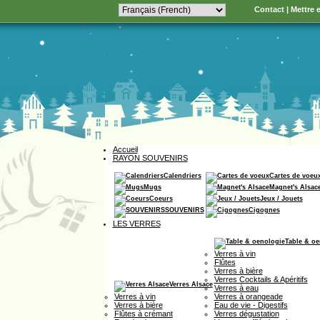
Contact
|
Mettre e
Accueil
RAYON SOUVENIRS
Calendriers
Cartes de voeu
Mugs
Magnet's Alsac
Coeurs
Jeux / Jouets
SOUVENIRS
Cigognes
LES VERRES
Table & oe
Verres à vin
Flûtes
Verres à bière
Verres Cocktails & Apéritifs
Verres Alsace
Verres à eau
Verres à vin
Verres à orangeade
Verres à bière
Eau de vie - Digestifs
Flûtes à crémant
Verres dégustation