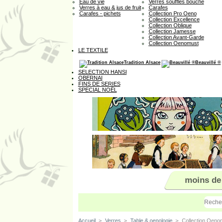
Eau de vie
Verres soufflés bouche
Verres à eau & jus de fruit
Carafes
Carafes - pichets
Collection Pro Oeno
Collection Excellence
Collection Oblique
Collection Jamesse
Collection Avant-Garde
Collection Oenomust
LE TEXTILE
Tradition Alsace
Beauvillé ®
SELECTION HANSI
OBERNAI
FINS DE SERIES
SPECIAL NOËL
moins de
Accueil
>
Verres
>
Table & oenologie
>
Collection Oeno