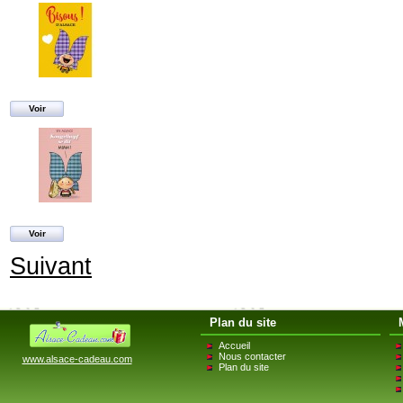
Voir
Voir
Suivant
Plan du site
Accueil
Nous contacter
www.alsace-cadeau.com
Plan du site