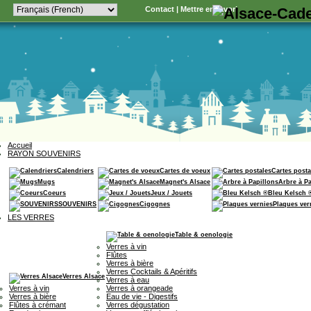
Contact
|
Mettre en favori
Accueil
RAYON SOUVENIRS
Calendriers
Cartes de voeux
Cartes posta
Mugs
Magnet's Alsace
Arbre à P
Coeurs
Jeux / Jouets
Bleu Kelsch 
SOUVENIRS
Cigognes
Plaques ver
LES VERRES
Table & oenologie
Verres à vin
Flûtes
Verres à bière
Verres Cocktails & Apéritifs
Verres Alsace
Verres à eau
Verres à vin
Verres à orangeade
Verres à bière
Eau de vie - Digestifs
Flûtes à crémant
Verres dégustation