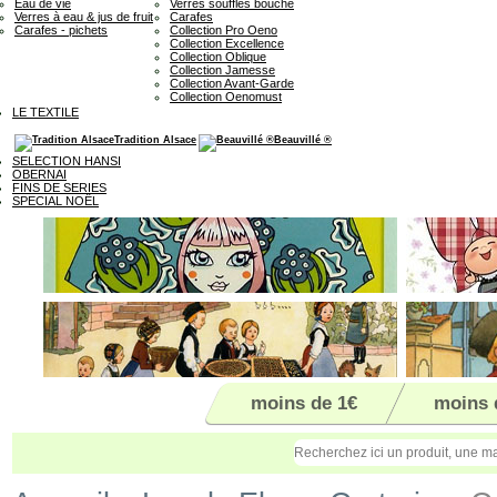
Eau de vie
Verres soufflés bouche
Verres à eau & jus de fruit
Carafes
Carafes - pichets
Collection Pro Oeno
Collection Excellence
Collection Oblique
Collection Jamesse
Collection Avant-Garde
Collection Oenomust
LE TEXTILE
Tradition Alsace
Beauvillé ®
SELECTION HANSI
OBERNAI
FINS DE SERIES
SPECIAL NOËL
moins de 1€
moins 