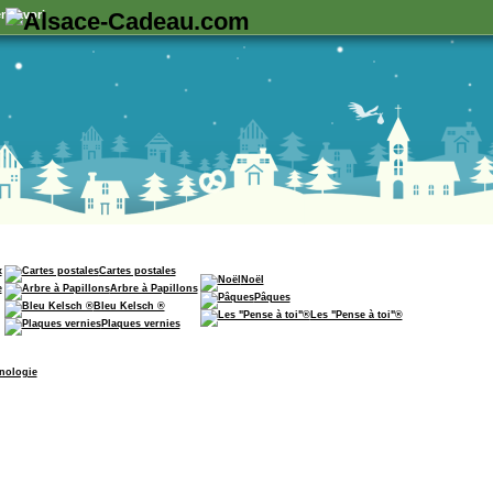
n favori
x
Cartes postales
Noël
e
Arbre à Papillons
Pâques
Bleu Kelsch ®
Les "Pense à toi"®
Plaques vernies
nologie