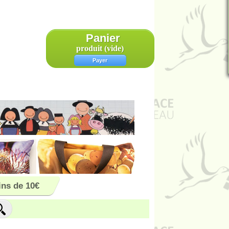
Panier
produit
(vide)
Payer
ns de 10€