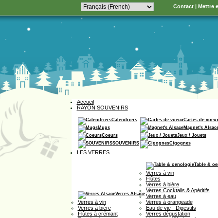
Contact
|
Mettre e
Accueil
RAYON SOUVENIRS
Calendriers
Cartes de voeu
Mugs
Magnet's Alsac
Coeurs
Jeux / Jouets
SOUVENIRS
Cigognes
LES VERRES
Table & oe
Verres à vin
Flûtes
Verres à bière
Verres Cocktails & Apéritifs
Verres Alsace
Verres à eau
Verres à vin
Verres à orangeade
Verres à bière
Eau de vie - Digestifs
Flûtes à crémant
Verres dégustation