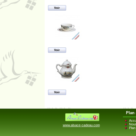
Voir
Voir
Voir
Plan 
Accu
Nous
www.alsace-cadeau.com
Plan 