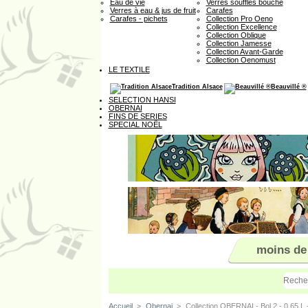
Eau de vie
Verres soufflés bouche
Verres à eau & jus de fruit
Carafes
Carafes - pichets
Collection Pro Oeno
Collection Excellence
Collection Oblique
Collection Jamesse
Collection Avant-Garde
Collection Oenomust
LE TEXTILE
Tradition Alsace
Beauvillé ®
SELECTION HANSI
OBERNAI
FINS DE SERIES
SPECIAL NOËL
moins de
Accueil
>
Obernai
>
Collection OBERNAI - Bol 2 - 0,65 L 