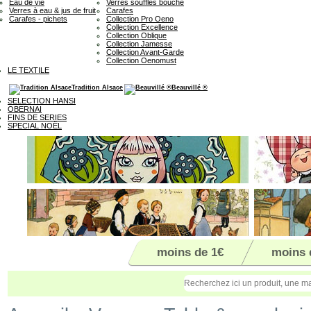
Eau de vie
Verres soufflés bouche
Verres à eau & jus de fruit
Carafes
Carafes - pichets
Collection Pro Oeno
Collection Excellence
Collection Oblique
Collection Jamesse
Collection Avant-Garde
Collection Oenomust
LE TEXTILE
Tradition Alsace
Beauvillé ®
SELECTION HANSI
OBERNAI
FINS DE SERIES
SPECIAL NOËL
moins de 1€
moins 