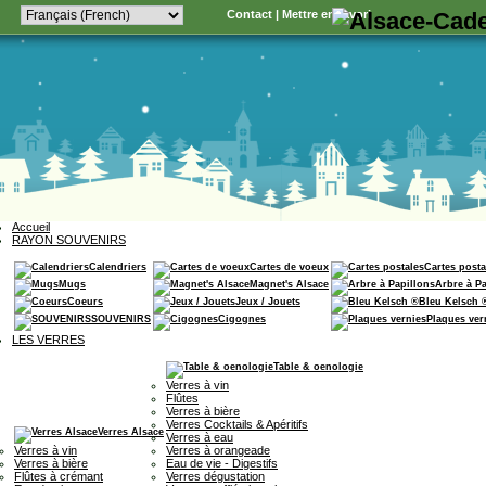
Contact
|
Mettre en favori
Accueil
RAYON SOUVENIRS
Calendriers
Cartes de voeux
Cartes posta
Mugs
Magnet's Alsace
Arbre à P
Coeurs
Jeux / Jouets
Bleu Kelsch 
SOUVENIRS
Cigognes
Plaques ver
LES VERRES
Table & oenologie
Verres à vin
Flûtes
Verres à bière
Verres Cocktails & Apéritifs
Verres Alsace
Verres à eau
Verres à vin
Verres à orangeade
Verres à bière
Eau de vie - Digestifs
Flûtes à crémant
Verres dégustation