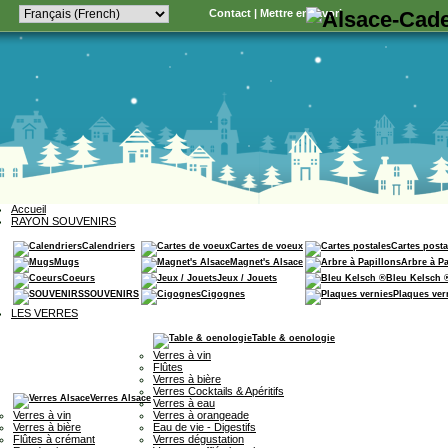
Contact
|
Mettre en favori
Accueil
RAYON SOUVENIRS
Calendriers
Cartes de voeux
Cartes posta
Mugs
Magnet's Alsace
Arbre à P
Coeurs
Jeux / Jouets
Bleu Kelsch 
SOUVENIRS
Cigognes
Plaques ver
LES VERRES
Table & oenologie
Verres à vin
Flûtes
Verres à bière
Verres Cocktails & Apéritifs
Verres Alsace
Verres à eau
Verres à vin
Verres à orangeade
Verres à bière
Eau de vie - Digestifs
Flûtes à crémant
Verres dégustation