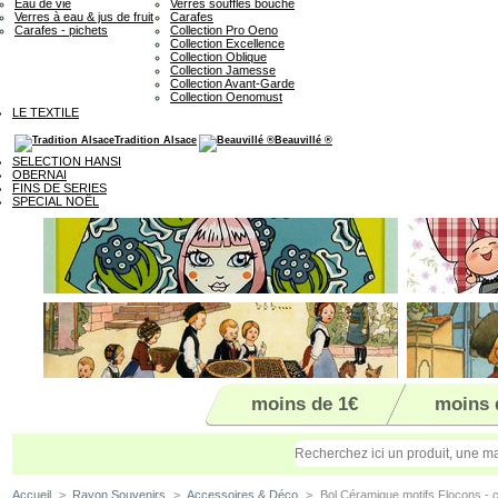
Eau de vie
Verres soufflés bouche
Verres à eau & jus de fruit
Carafes
Carafes - pichets
Collection Pro Oeno
Collection Excellence
Collection Oblique
Collection Jamesse
Collection Avant-Garde
Collection Oenomust
LE TEXTILE
Tradition Alsace
Beauvillé ®
SELECTION HANSI
OBERNAI
FINS DE SERIES
SPECIAL NOËL
moins de 1€
moins 
Accueil
>
Rayon Souvenirs
>
Accessoires & Déco
>
Bol Céramique motifs Flocons - c