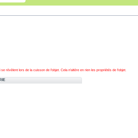
 révèlent lors de la cuisson de l'objet. Cela n'altère en rien les propriétés de l'objet.
RIE