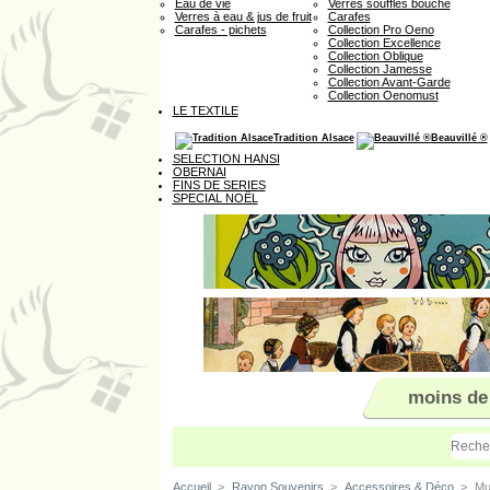
Eau de vie
Verres soufflés bouche
Verres à eau & jus de fruit
Carafes
Carafes - pichets
Collection Pro Oeno
Collection Excellence
Collection Oblique
Collection Jamesse
Collection Avant-Garde
Collection Oenomust
LE TEXTILE
Tradition Alsace
Beauvillé ®
SELECTION HANSI
OBERNAI
FINS DE SERIES
SPECIAL NOËL
moins de
Accueil
>
Rayon Souvenirs
>
Accessoires & Déco
>
Mu