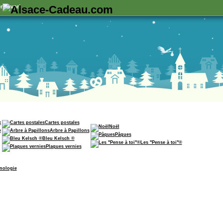
n favori
x
Cartes postales
Noël
e
Arbre à Papillons
Pâques
Bleu Kelsch ®
Les "Pense à toi"®
Plaques vernies
nologie