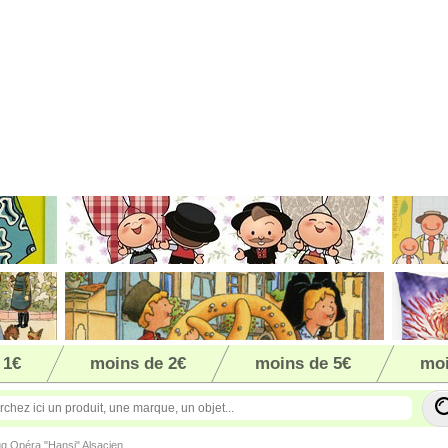
 1€
moins de 2€
moins de 5€
moi
g Opéra "Hansi" Alsacien