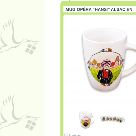
MUG OPÉRA "HANSI" ALSACIEN
Imprimer