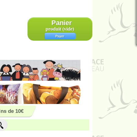
Panier
produit
(vide)
Payer
ns de 10€