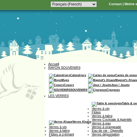
Contact
|
Mettre e
Accueil
RAYON SOUVENIRS
Calendriers
Cartes de voeu
Mugs
Magnet's Alsac
Coeurs
Jeux / Jouets
SOUVENIRS
Cigognes
LES VERRES
Table & oe
Verres à vin
Flûtes
Verres à bière
Verres Cocktails & Apéritifs
Verres Alsace
Verres à eau
Verres à vin
Verres à orangeade
Verres à bière
Eau de vie - Digestifs
Flûtes à crémant
Verres dégustation