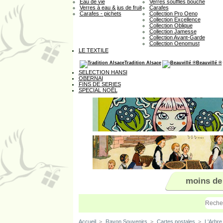
Eau de vie
Verres soufflés bouche
Verres à eau & jus de fruit
Carafes
Carafes - pichets
Collection Pro Oeno
Collection Excellence
Collection Oblique
Collection Jamesse
Collection Avant-Garde
Collection Oenomust
LE TEXTILE
Tradition Alsace
Beauvillé ®
SELECTION HANSI
OBERNAI
FINS DE SERIES
SPECIAL NOËL
moins de
Accueil
>
Rayon Souvenirs
>
Cartes postales
>
L'Arbre