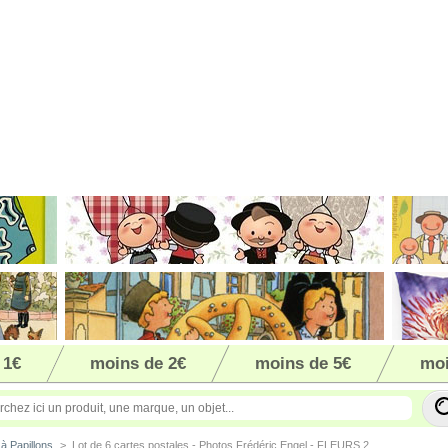
 1€
moins de 2€
moins de 5€
moi
 à Papillons
>
Lot de 6 cartes postales - Photos Frédéric Engel - FLEURS 2