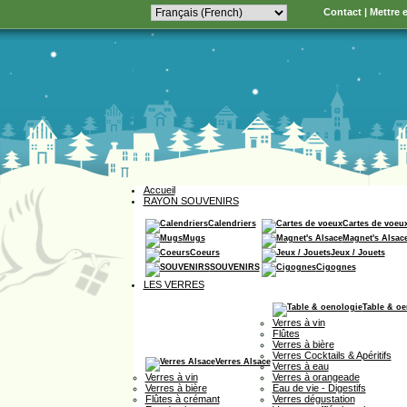
Contact
|
Mettre e
Accueil
RAYON SOUVENIRS
Calendriers
Cartes de voeu
Mugs
Magnet's Alsac
Coeurs
Jeux / Jouets
SOUVENIRS
Cigognes
LES VERRES
Table & oe
Verres à vin
Flûtes
Verres à bière
Verres Cocktails & Apéritifs
Verres Alsace
Verres à eau
Verres à vin
Verres à orangeade
Verres à bière
Eau de vie - Digestifs
Flûtes à crémant
Verres dégustation