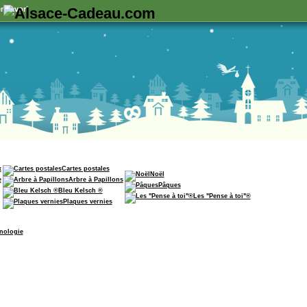
n favori
x
Cartes postales
Noël
e
Arbre à Papillons
Pâques
Bleu Kelsch ®
Les "Pense à toi"®
Plaques vernies
nologie