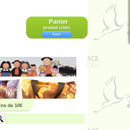
Panier
produit
(vide)
Payer
ns de 10€