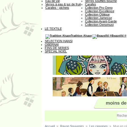
Eau de vie
Verres soufflés bouche
Verres à eau & jus de fruit
Carafes
Carafes - pichets
Collection Pro Oeno
Collection Excellence
Collection Oblique
Collection Jamesse
Collection Avant-Garde
Collection Oenomust
LE TEXTILE
Tradition Alsace
Beauvillé ®
SELECTION HANSI
OBERNAI
FINS DE SERIES
SPECIAL NOËL
moins de
Accueil
>
Rayon Souvenirs
>
Les cigognes
>
Mug en cé