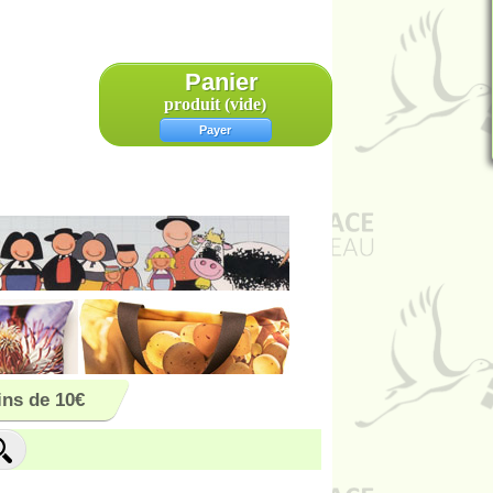
Panier
produit
(vide)
Payer
ns de 10€