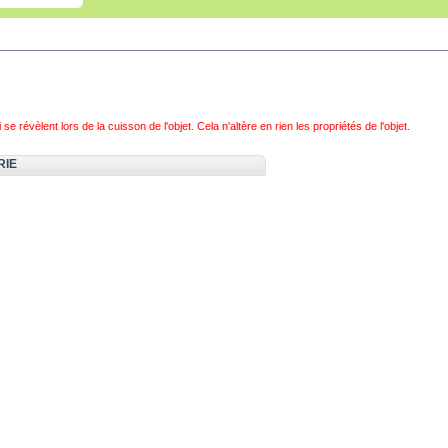
 révèlent lors de la cuisson de l'objet. Cela n'altère en rien les propriétés de l'objet.
RIE