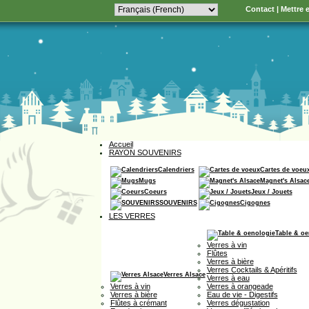
Contact
|
Mettre e
Accueil
RAYON SOUVENIRS
Calendriers
Cartes de voeu
Mugs
Magnet's Alsac
Coeurs
Jeux / Jouets
SOUVENIRS
Cigognes
LES VERRES
Table & oe
Verres à vin
Flûtes
Verres à bière
Verres Cocktails & Apéritifs
Verres Alsace
Verres à eau
Verres à vin
Verres à orangeade
Verres à bière
Eau de vie - Digestifs
Flûtes à crémant
Verres dégustation