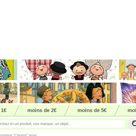
 1€
moins de 2€
moins de 5€
moi
ramique "Cigogne" jaune