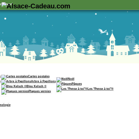
n favori
x
Cartes postales
Noël
e
Arbre à Papillons
Pâques
Bleu Kelsch ®
Les "Pense à toi"®
Plaques vernies
nologie