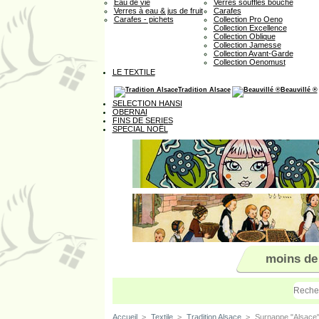
Eau de vie
Verres soufflés bouche
Verres à eau & jus de fruit
Carafes
Carafes - pichets
Collection Pro Oeno
Collection Excellence
Collection Oblique
Collection Jamesse
Collection Avant-Garde
Collection Oenomust
LE TEXTILE
Tradition Alsace
Beauvillé ®
SELECTION HANSI
OBERNAI
FINS DE SERIES
SPECIAL NOËL
moins de
Accueil
>
Textile
>
Tradition Alsace
>
Surnappe "Alsace"