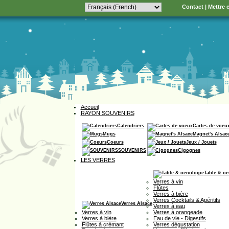
Contact
|
Mettre e
Accueil
RAYON SOUVENIRS
Calendriers
Cartes de voeu
Mugs
Magnet's Alsac
Coeurs
Jeux / Jouets
SOUVENIRS
Cigognes
LES VERRES
Table & oe
Verres à vin
Flûtes
Verres à bière
Verres Cocktails & Apéritifs
Verres Alsace
Verres à eau
Verres à vin
Verres à orangeade
Verres à bière
Eau de vie - Digestifs
Flûtes à crémant
Verres dégustation