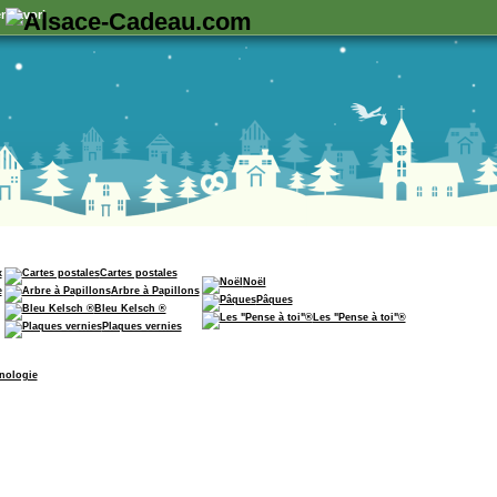
n favori
x
Cartes postales
Noël
e
Arbre à Papillons
Pâques
Bleu Kelsch ®
Les "Pense à toi"®
Plaques vernies
nologie