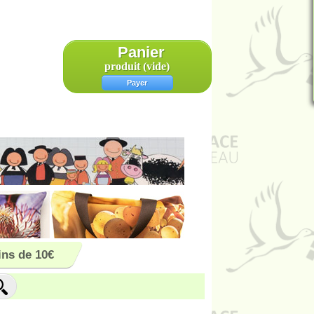
Panier
produit
(vide)
Payer
ns de 10€