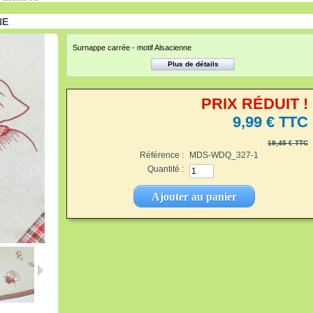
NE
Surnappe carrée - motif Alsacienne
Plus de détails
PRIX RÉDUIT !
9,99 €
TTC
19,45 €
TTC
Référence :
MDS-WDQ_327-1
Quantité :