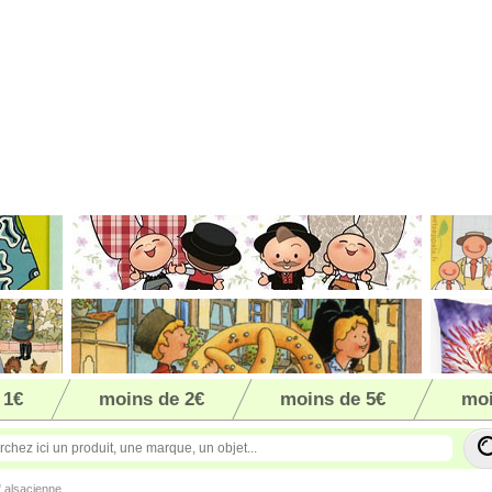
 1€
moins de 2€
moins de 5€
moi
 alsacienne