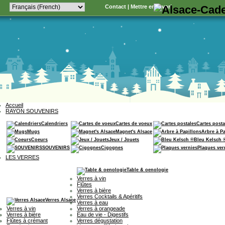
Contact
|
Mettre en favori
Accueil
RAYON SOUVENIRS
Calendriers
Cartes de voeux
Cartes posta
Mugs
Magnet's Alsace
Arbre à P
Coeurs
Jeux / Jouets
Bleu Kelsch 
SOUVENIRS
Cigognes
Plaques ver
LES VERRES
Table & oenologie
Verres à vin
Flûtes
Verres à bière
Verres Cocktails & Apéritifs
Verres Alsace
Verres à eau
Verres à vin
Verres à orangeade
Verres à bière
Eau de vie - Digestifs
Flûtes à crémant
Verres dégustation