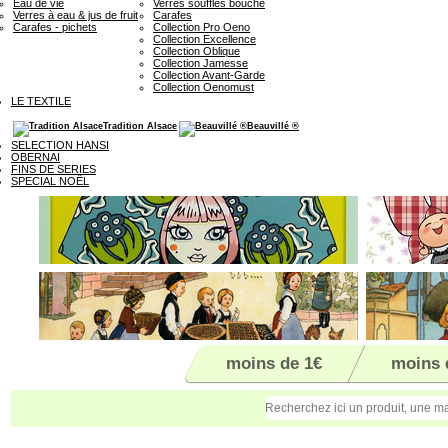
Eau de vie
Verres soufflés bouche
Verres à eau & jus de fruit
Carafes
Carafes - pichets
Collection Pro Oeno
Collection Excellence
Collection Oblique
Collection Jamesse
Collection Avant-Garde
Collection Oenomust
LE TEXTILE
Tradition Alsace
Beauvillé ®
SELECTION HANSI
OBERNAI
FINS DE SERIES
SPECIAL NOËL
moins de 1€
moins 