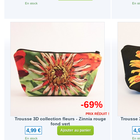
En stock
En st
-69%
PRIX RÉDUIT !
Trousse 3D collection fleurs - Zinnia rouge
Trousse 3
fond vert
4,99 €
4,
Ajouter au panier
En stock
En st