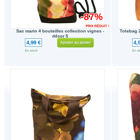
-87%
PRIX RÉDUIT !
Sac marin 4 bouteilles collection vignes -
Totebag 2
décor 5
4,99 €
4,
Ajouter au panier
En stock
En st