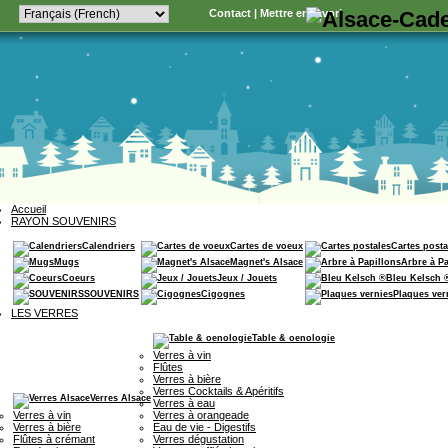
Contact
|
Mettre en favori
Accueil
RAYON SOUVENIRS
Calendriers
Cartes de voeux
Cartes posta
Mugs
Magnet's Alsace
Arbre à P
Coeurs
Jeux / Jouets
Bleu Kelsch 
SOUVENIRS
Cigognes
Plaques ver
LES VERRES
Table & oenologie
Verres à vin
Flûtes
Verres à bière
Verres Cocktails & Apéritifs
Verres Alsace
Verres à eau
Verres à vin
Verres à orangeade
Verres à bière
Eau de vie - Digestifs
Flûtes à crémant
Verres dégustation