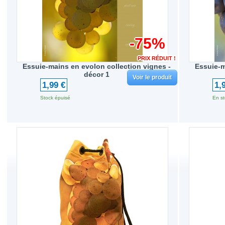
-75%
PRIX RÉDUIT !
Essuie-mains en evolon collection vignes -
Essuie-m
décor 1
Voir le produit
1,99 €
1,
Stock épuisé
En st