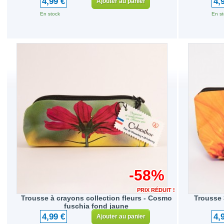
4,99 €
4,
Ajouter au panier
En stock
En st
-58%
PRIX RÉDUIT !
Trousse à crayons collection fleurs - Cosmo
Trousse 
fuschia fond jaune
4,99 €
4,
Ajouter au panier