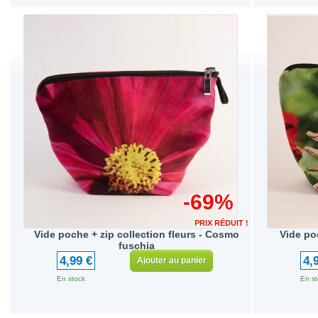
-69%
PRIX RÉDUIT !
Vide poche + zip collection fleurs - Cosmo
Vide poc
fuschia
4,99 €
4,
Ajouter au panier
En stock
En st