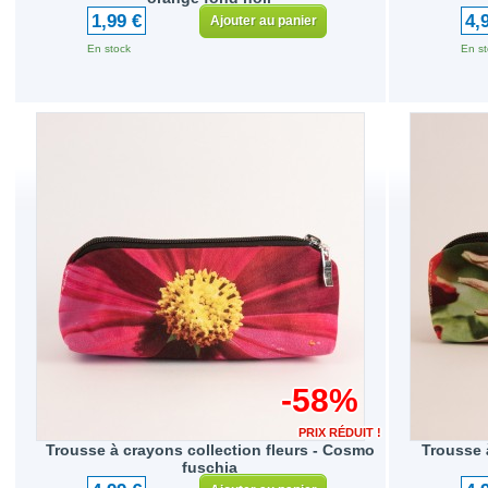
1,99 €
4,
Ajouter au panier
En stock
En st
-58%
PRIX RÉDUIT !
Trousse à crayons collection fleurs - Cosmo
Trousse à
fuschia