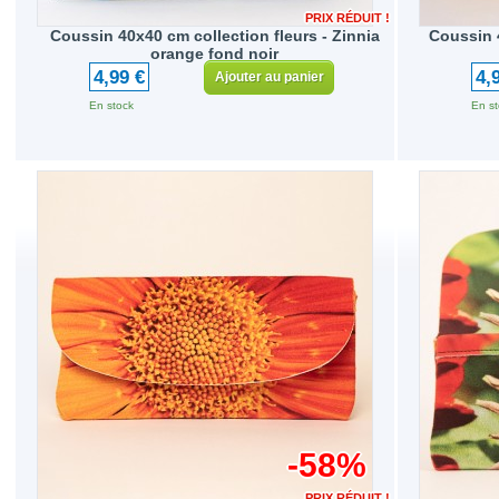
PRIX RÉDUIT !
Coussin 40x40 cm collection fleurs - Zinnia
Coussin 
orange fond noir
4,99 €
4,
Ajouter au panier
En stock
En st
-58%
PRIX RÉDUIT !