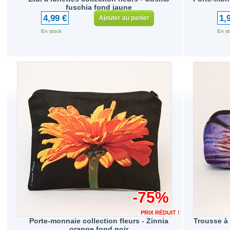
fuschia fond jaune
4,99 €
1,
Ajouter au panier
En stock
En st
-75%
PRIX RÉDUIT !
Porte-monnaie collection fleurs - Zinnia
Trousse à 
orange fond noir