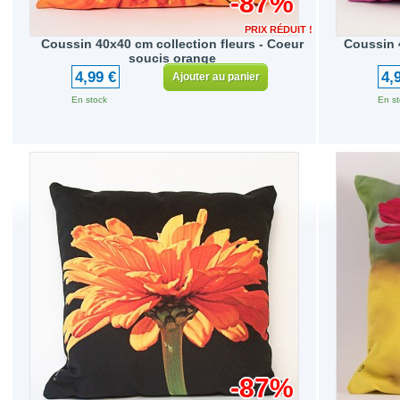
-87%
PRIX RÉDUIT !
Coussin 40x40 cm collection fleurs - Coeur
Coussin 
soucis orange
4,99 €
4,
Ajouter au panier
En stock
En st
-87%