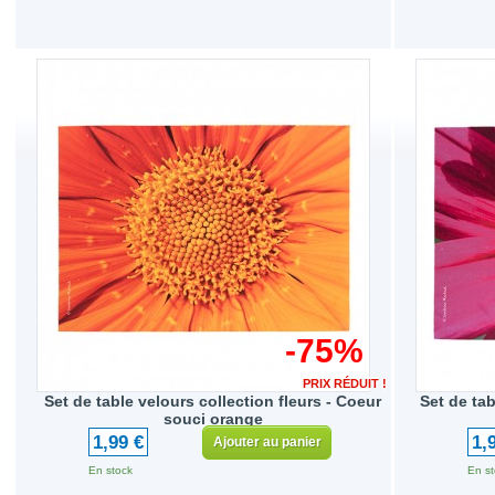
-75%
PRIX RÉDUIT !
Set de table velours collection fleurs - Coeur
Set de tab
souci orange
1,99 €
1,
Ajouter au panier
En stock
En st