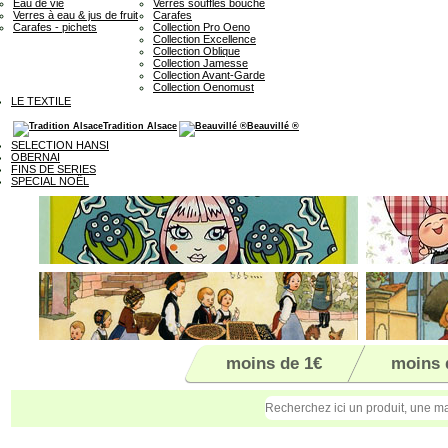
Eau de vie
Verres soufflés bouche
Verres à eau & jus de fruit
Carafes
Carafes - pichets
Collection Pro Oeno
Collection Excellence
Collection Oblique
Collection Jamesse
Collection Avant-Garde
Collection Oenomust
LE TEXTILE
Tradition Alsace
Beauvillé ®
SELECTION HANSI
OBERNAI
FINS DE SERIES
SPECIAL NOËL
moins de 1€
moins 