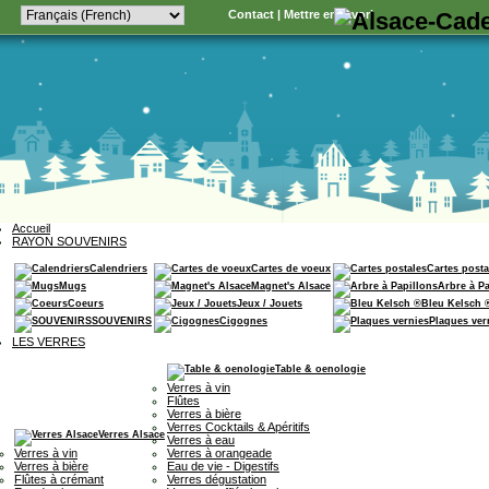
Contact
|
Mettre en favori
Accueil
RAYON SOUVENIRS
Calendriers
Cartes de voeux
Cartes posta
Mugs
Magnet's Alsace
Arbre à P
Coeurs
Jeux / Jouets
Bleu Kelsch 
SOUVENIRS
Cigognes
Plaques ver
LES VERRES
Table & oenologie
Verres à vin
Flûtes
Verres à bière
Verres Cocktails & Apéritifs
Verres Alsace
Verres à eau
Verres à vin
Verres à orangeade
Verres à bière
Eau de vie - Digestifs
Flûtes à crémant
Verres dégustation