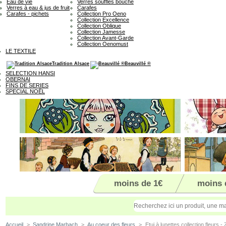
Eau de vie
Verres soufflés bouche
Verres à eau & jus de fruit
Carafes
Carafes - pichets
Collection Pro Oeno
Collection Excellence
Collection Oblique
Collection Jamesse
Collection Avant-Garde
Collection Oenomust
LE TEXTILE
Tradition Alsace
Beauvillé ®
SELECTION HANSI
OBERNAI
FINS DE SERIES
SPECIAL NOËL
moins de 1€
moins 
Accueil
>
Sandrine Marbach
>
Au coeur des fleurs
>
Etui à lunettes collection fleurs -