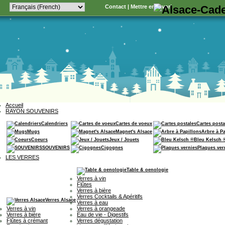
Contact
|
Mettre en favori
Accueil
RAYON SOUVENIRS
Calendriers
Cartes de voeux
Cartes posta
Mugs
Magnet's Alsace
Arbre à P
Coeurs
Jeux / Jouets
Bleu Kelsch 
SOUVENIRS
Cigognes
Plaques ver
LES VERRES
Table & oenologie
Verres à vin
Flûtes
Verres à bière
Verres Cocktails & Apéritifs
Verres Alsace
Verres à eau
Verres à vin
Verres à orangeade
Verres à bière
Eau de vie - Digestifs
Flûtes à crémant
Verres dégustation