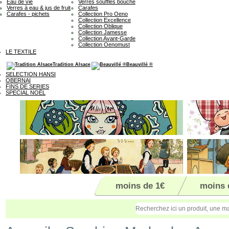
Eau de vie
Verres soufflés bouche
Verres à eau & jus de fruit
Carafes
Carafes - pichets
Collection Pro Oeno
Collection Excellence
Collection Oblique
Collection Jamesse
Collection Avant-Garde
Collection Oenomust
LE TEXTILE
Tradition Alsace
Beauvillé ®
SELECTION HANSI
OBERNAI
FINS DE SERIES
SPECIAL NOËL
moins de 1€
moins 