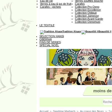
Eau de vie
Verres soufflés bouche
Verres à eau & jus de fruit
Carafes
Carafes - pichets
Collection Pro Oeno
Collection Excellence
Collection Oblique
Collection Jamesse
Collection Avant-Garde
Collection Oenomust
LE TEXTILE
Tradition Alsace
Beauvillé ®
SELECTION HANSI
OBERNAI
FINS DE SERIES
SPECIAL NOËL
moins de
Accueil
>
Sandrine Marbach
>
Au coeur des fleurs
>
Tr