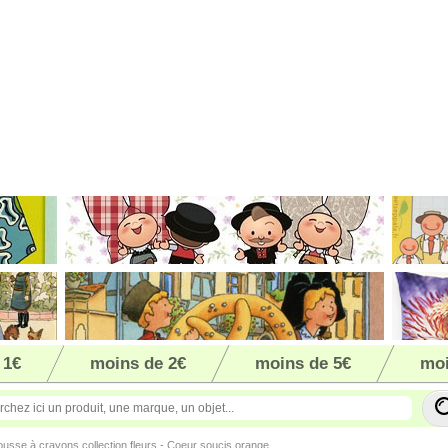
 1€
moins de 2€
moins de 5€
moi
ousse à crayons collection fleurs - Coeur soucis orange