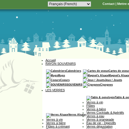
Contact
|
Mettre e
Accueil
RAYON SOUVENIRS
Calendriers
Cartes de voeu
Mugs
Magnet's Alsac
Coeurs
Jeux / Jouets
SOUVENIRS
Cigognes
LES VERRES
Table & oe
Verres à vin
Flûtes
Verres à bière
Verres Cocktails & Apéritifs
Verres Alsace
Verres à eau
Verres à vin
Verres à orangeade
Verres à bière
Eau de vie - Digestifs
Flûtes à crémant
Verres dégustation