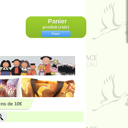
Panier
produit
(vide)
Payer
ns de 10€