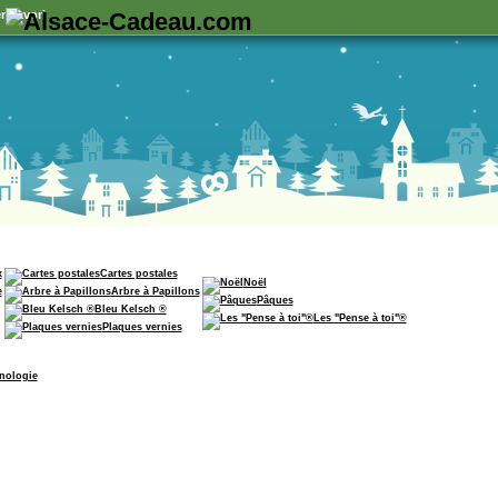
n favori
x
Cartes postales
Noël
e
Arbre à Papillons
Pâques
Bleu Kelsch ®
Les "Pense à toi"®
Plaques vernies
nologie